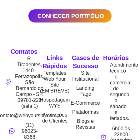
CONHECER PORTFÓLIO
Contatos
Links
Cases de
Horários
R.
Tiradentes,
Atendimento
Rápidos
Sucesso
1440 -
técnico
Templates
Site
Ferrazópolis,
e
Web Your
Institucional
São
comercial
Site
Landing
Bernardo do
de
(EM BREVE)
Page
Campo - SP,
segunda
Hospedagem
09781-220
a
E-Commerce
WYS
(sala 1)
sábado
Plataformas
e
Avaliações
ontato@webyoursite.com.br
feriados.
de Clientes
Blogs e
(11)
Revistas
6h00 às
96023-
22h00
8368