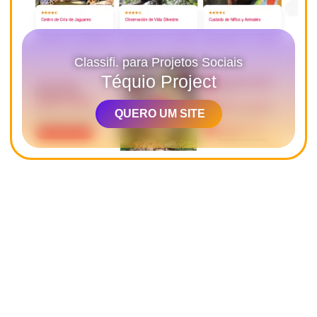
Classifi. para Projetos Sociais
Téquio Project
QUERO UM SITE
Histórias
De Sucesso
Conheça cases de sucesso que inspiram e
exemplificam excelência e atenção aos detalhes que
são sinônimos de
Web Your Site
!